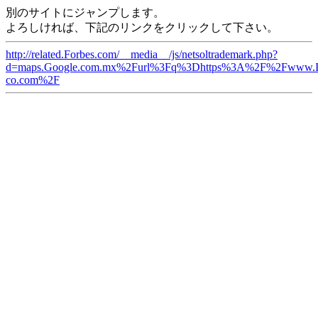
別のサイトにジャンプします。
よろしければ、下記のリンクをクリックして下さい。
http://related.Forbes.com/__media__/js/netsoltrademark.php?
d=maps.Google.com.mx%2Furl%3Fq%3Dhttps%3A%2F%2Fwww.I
co.com%2F